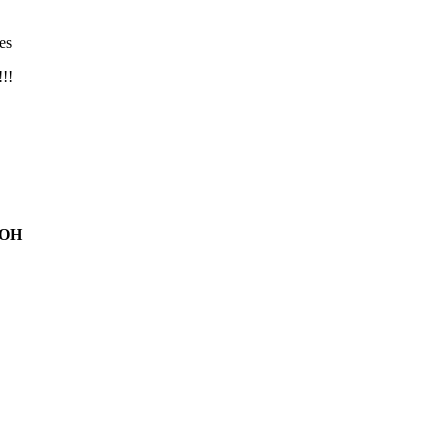
es
!!!
 OH