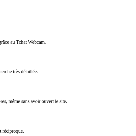
 grâce au Tchat Webcam.
rche très détaillée.
es, même sans avoir ouvert le site.
t réciproque.